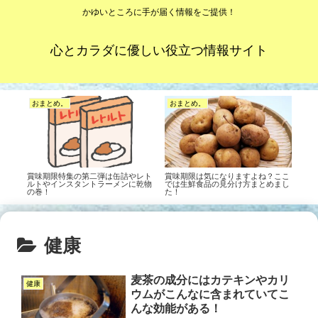
かゆいところに手が届く情報をご提供！
心とカラダに優しい役立つ情報サイト
おまとめ。
おまとめ。
賞味期限特集の第二弾は缶詰やレト
賞味期限は気になりますよね？ここ
ルトやインスタントラーメンに乾物
では生鮮食品の見分け方まとめまし
の巻！
た！
健康
麦茶の成分にはカテキンやカリ
健康
ウムがこんなに含まれていてこ
んな効能がある！