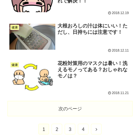
れで解決！！
2018.12.19
大根おろしの汁は体にいい！た
健康
だし、日持ちには注意です！
2018.12.11
花粉対策用のマスクは暑い！洗
健康
えるモノってある？おしゃれな
モノは？
2018.11.21
次のページ
1
2
3
4