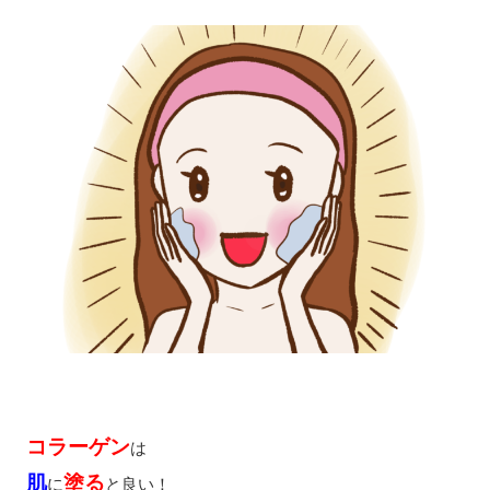
コラーゲン
は
肌
塗る
に
と良い！