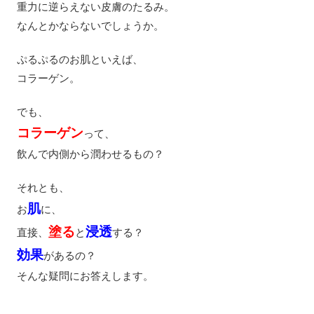
重力に逆らえない皮膚のたるみ。
なんとかならないでしょうか。
ぷるぷるのお肌といえば、
コラーゲン。
でも、
コラーゲン
って、
飲んで内側から潤わせるもの？
それとも、
肌
お
に、
塗る
浸透
直接、
と
する？
効果
があるの？
そんな疑問にお答えします。