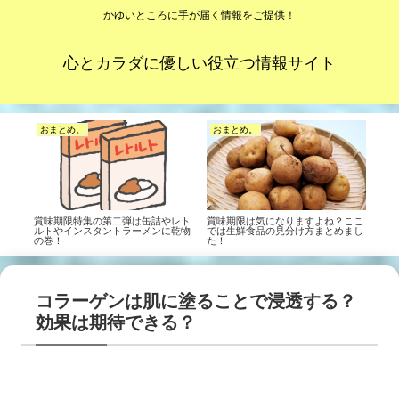
かゆいところに手が届く情報をご提供！
心とカラダに優しい役立つ情報サイト
おまとめ。
おまとめ。
賞味期限特集の第二弾は缶詰やレト
賞味期限は気になりますよね？ここ
ルトやインスタントラーメンに乾物
では生鮮食品の見分け方まとめまし
の巻！
た！
コラーゲンは肌に塗ることで浸透する？
効果は期待できる？