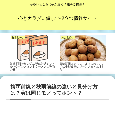
かゆいところに手が届く情報をご提供！
心とカラダに優しい役立つ情報サイト
おまとめ。
おまとめ。
賞味期限特集の第二弾は缶詰やレト
賞味期限は気になりますよね？ここ
ルトやインスタントラーメンに乾物
では生鮮食品の見分け方まとめまし
の巻！
た！
梅雨前線と秋雨前線の違いと見分け方
は？実は同じモノってホント？