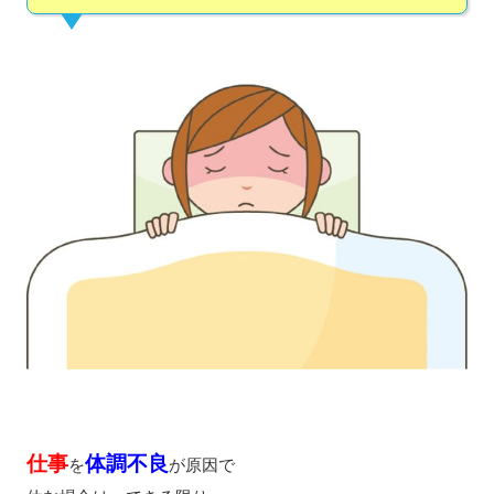
仕事
体調不良
を
が原因で