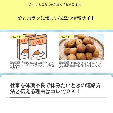
かゆいところに手が届く情報をご提供！
心とカラダに優しい役立つ情報サイト
おまとめ。
おまとめ。
賞味期限特集の第二弾は缶詰やレト
賞味期限は気になりますよね？ここ
ルトやインスタントラーメンに乾物
では生鮮食品の見分け方まとめまし
の巻！
た！
仕事を体調不良で休みたいときの連絡方
法と伝える理由はコレでＯＫ！