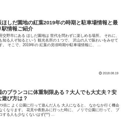
阪ほしだ園地の紅葉2019年の時期と駐車場情報と最
り駅情報ご紹介
府交野市にある ほしだ園地は 世代を問わずに楽しめる場所。 それに、
も知る人ぞ知るという 観光名所の１つで、 沢山の人で賑わいをみせて
す。 そこで、2019年の 紅葉の見頃時期や駐車場情報に、 ...
2018.08.19
園のブランコに体重制限ある？大人でも大丈夫？安
な遊び方は？
の頃に よく公園に行って遊んだ人も 大人になると、 なかなか行く機会
なくなります。 花見や夜飲みに行った時に、 ノリで公園に行って、 ブ
コする人も少なくないはず(^^) ...