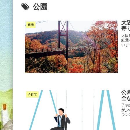
公園
大
観光
寄
大阪
紅葉
いま
公
子育て
全
子供
が少
ラン