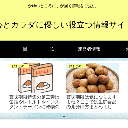
かゆいところに手が届く情報をご提供！
心とカラダに優しい役立つ情報サイ
目 次
運営者情報
おまとめ。
おまとめ。
賞味期限特集の第二弾は
賞味期限は気になります
缶詰やレトルトやインス
よね？ここでは生鮮食品
タントラーメンに乾物の
の見分け方まとめまし
巻！
た！