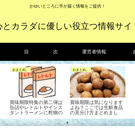
かゆいところに手が届く情報をご提供！
心とカラダに優しい役立つ情報サイ
目 次
運営者情報
おまとめ。
おまとめ。
賞味期限特集の第二弾は
賞味期限は気になります
缶詰やレトルトやインス
よね？ここでは生鮮食品
タントラーメンに乾物の
の見分け方まとめまし
巻！
た！